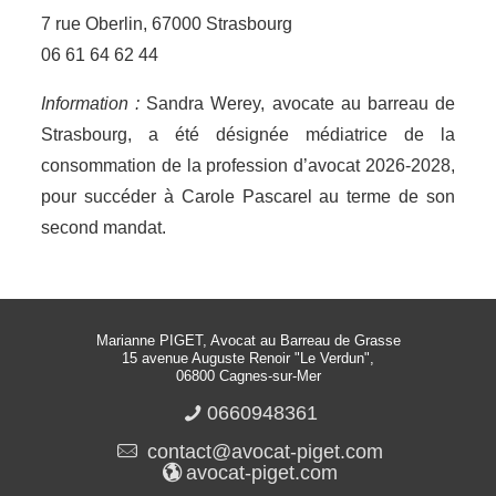
7 rue Oberlin, 67000 Strasbourg
06 61 64 62 44
Information :
Sandra Werey, avocate au barreau de
Strasbourg, a été désignée médiatrice de la
consommation de la profession d’avocat 2026-2028,
pour succéder à Carole Pascarel au terme de son
second mandat.
Marianne PIGET, Avocat au Barreau de Grasse
15 avenue Auguste Renoir "Le Verdun",
06800 Cagnes-sur-Mer
0660948361
contact@avocat-piget.com
avocat-piget.com